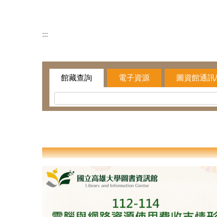
:::
館藏查詢
電子資源
圖資館通訊