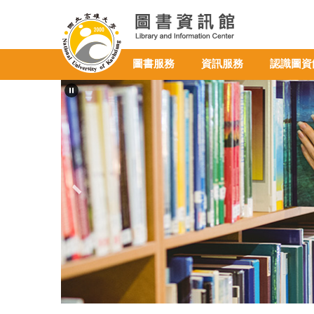
跳
到
主
要
圖書服務
資訊服務
認識圖資
內
容
區