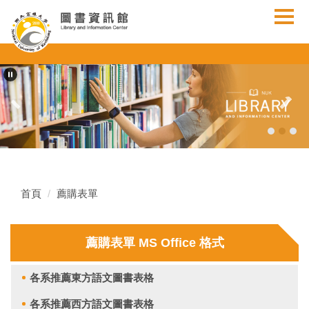
跳
到
主
要
內
容
區
首頁
薦購表單
薦購表單 MS Office 格式
各系推薦東方語文圖書表格
各系推薦西方語文圖書表格