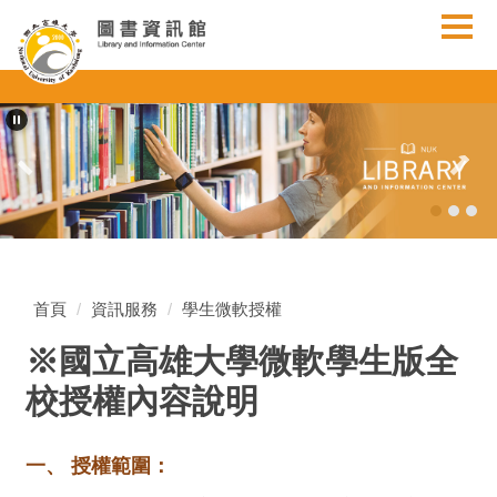
跳
到
主
要
內
容
區
首頁
資訊服務
學生微軟授權
※國立高雄大學微軟學生版全
校授權內容說明
一、 授權範圍：