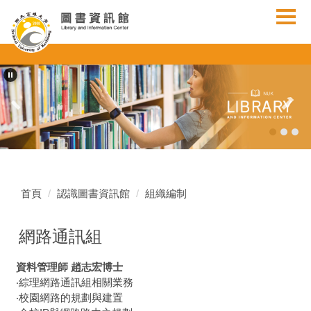
跳
到
主
要
內
容
區
首頁
認識圖書資訊館
組織編制
網路通訊組
資料管理師 趙志宏博士
‧綜理網路通訊組相關業務
‧校園網路的規劃與建置