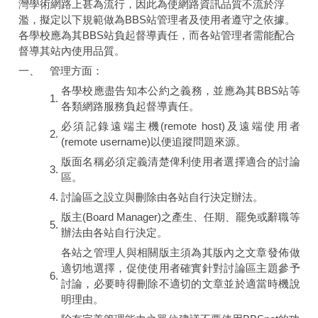
灣學術網路上甚為流行，因此為使網路資訊品質不流於浮
濫，擬定以下規範做為BBS站管理者及使用者遵守之依據。
各學校應為其BBS站負起督導責任，而各站管理者需能配合
督導其站內使用品質。
一、
管理方面：
各學校應盡告知本公約之義務，並應為其BBS站等
1.
各類網路服務負起督導責任。
必須記錄遠端主機(remote host)及遠端使用者
2.
(remote username)以便追蹤問題來源。
版面名稱必須定義清楚俾利使用者選擇適合的討論
3.
區。
4.
討論區之設立與刪除由各站自行決定辦法。
版主(Board Manager)之產生、任期、罷免或辭職等
5.
辦法由各站自行決定。
各站之管理人與相關版主須為其版內之文章發佈做
適切地選擇，促使使用者確實針對討論區主題參予
6.
討論，必要時得刪除不適切的文章並於適當時機說
明理由。