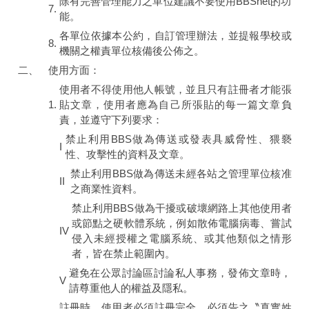
除有完善管理能力之單位建議不要使用BBSnet的功
7.
能。
各單位依據本公約，自訂管理辦法，並提報學校或
8.
機關之權責單位核備後公佈之。
二、
使用方面：
使用者不得使用他人帳號，並且只有註冊者才能張
1.
貼文章，使用者應為自己所張貼的每一篇文章負
責，並遵守下列要求：
禁止利用BBS做為傳送或發表具威脅性、猥褻
I
性、攻擊性的資料及文章。
禁止利用BBS做為傳送未經各站之管理單位核准
II
之商業性資料。
禁止利用BBS做為干擾或破壞網路上其他使用者
或節點之硬軟體系統，例如散佈電腦病毒、嘗試
IV
侵入未經授權之電腦系統、或其他類似之情形
者，皆在禁止範圍內。
避免在公眾討論區討論私人事務，發佈文章時，
V
請尊重他人的權益及隱私。
註冊時，使用者必須註冊完全，必須告之〝真實姓