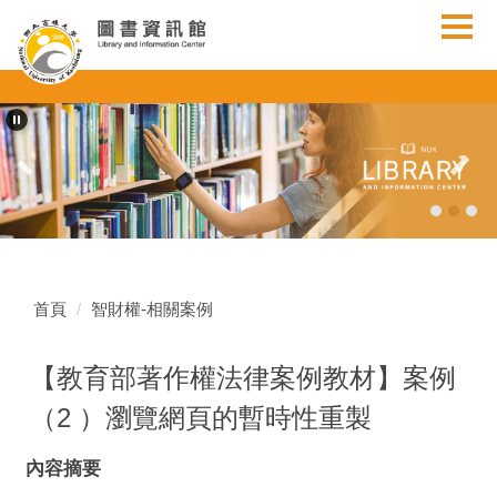
跳
到
主
要
內
容
區
首頁
智財權-相關案例
【教育部著作權法律案例教材】案例
（2 ）瀏覽網頁的暫時性重製
內容摘要