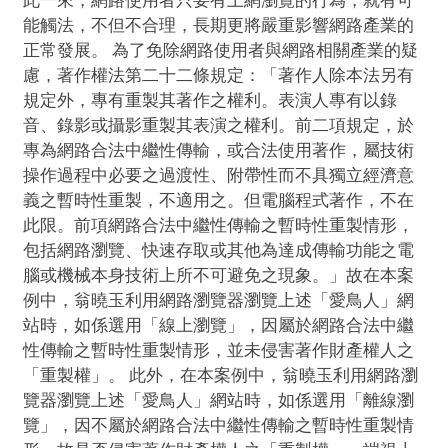
此一來，網路使用者只要有上網瀏覽的行為，就有可
能觸法，不但不合理，長期更將嚴重影響網路產業的
正常發展。 為了免除網路使用者與網路相關產業的疑
慮，著作權法第二十二條規定：「著作人除本法另有
規定外，專有重製其著作之權利。表演人專有以錄
音、錄影或攝影重製其表演之權利。前二項規定，於
專為網路合法中繼性傳輸，或合法使用著作，屬技術
操作過程中必要之過渡性、附帶性而不具獨立經濟意
義之暫時性重製，不適用之。但電腦程式著作，不在
此限。前項網路合法中繼性傳輸之暫時性重製情形，
包括網路瀏覽、快速存取或其他為達成傳輸功能之電
腦或機械本身技術上所不可避免之現象。」故在本案
例中，翁曉玉利用網路瀏覽器瀏覽上述「愛鳥人」網
站時，如係選用「線上瀏覽」，因屬於網路合法中繼
性傳輸之暫時性重製情形，並未侵害著作財產權人之
「重製權」。 此外，在本案例中，翁曉玉利用網路瀏
覽器瀏覽上述「愛鳥人」網站時，如係選用「離線瀏
覽」，因不屬於網路合法中繼性傳輸之暫時性重製情