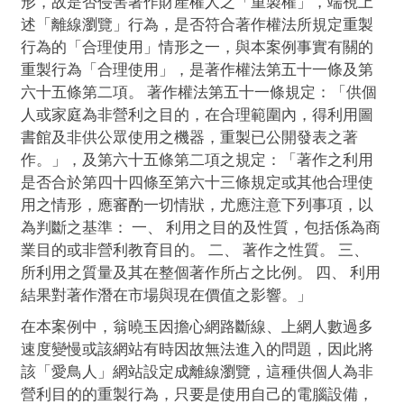
形，故是否侵害著作財產權人之「重製權」，端視上
述「離線瀏覽」行為，是否符合著作權法所規定重製
行為的「合理使用」情形之一，與本案例事實有關的
重製行為「合理使用」，是著作權法第五十一條及第
六十五條第二項。 著作權法第五十一條規定：「供個
人或家庭為非營利之目的，在合理範圍內，得利用圖
書館及非供公眾使用之機器，重製已公開發表之著
作。」，及第六十五條第二項之規定：「著作之利用
是否合於第四十四條至第六十三條規定或其他合理使
用之情形，應審酌一切情狀，尤應注意下列事項，以
為判斷之基準： 一、 利用之目的及性質，包括係為商
業目的或非營利教育目的。 二、 著作之性質。 三、
所利用之質量及其在整個著作所占之比例。 四、 利用
結果對著作潛在市場與現在價值之影響。」
在本案例中，翁曉玉因擔心網路斷線、上網人數過多
速度變慢或該網站有時因故無法進入的問題，因此將
該「愛鳥人」網站設定成離線瀏覽，這種供個人為非
營利目的的重製行為，只要是使用自己的電腦設備，