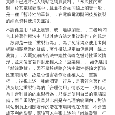
實際上已經將他人網站之網頁資料，「永久性的重
製」於其電腦硬碟中，且並不會如同線上瀏覽一般，
是一種「暫時性的重製」，在電腦電源關閉後所複製
的網頁資料便消失無蹤。
不論係選用「線上瀏覽」或「離線瀏覽」，二者均 符
合上述著作權法中「以其他方法之重複製作」的規定
，故都是一種「重製行為」。為了免除網路使用者與
網路相關產業的疑慮，著作權法規定如係選用「線上
瀏覽」，因屬於網路合法中繼性傳輸之暫時性重製情
形，並未侵害著作財產權人之「重製權」。 如係選用
「離線瀏覽」，因不屬於網路合法中繼性傳輸之暫時
性重製情形，故是否侵害著作財產權人之「重製
權」，端視上述「離線瀏覽」行為，是否符合著作權
法所規定重製行為的「合理使用」情形之一，供個人
為非營利目的的重製行為，只要是使用自己的電腦設
備，而且重製的質量與比例是在合理的範圍內，對該
網站網頁上相關著作的潛在市場與現在價值，不會造
成不利的影響，應該可以主張上述的「離線瀏覽」行