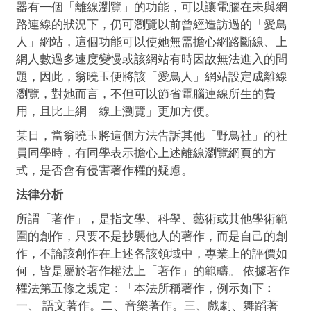
器有一個「離線瀏覽」的功能，可以讓電腦在未與網
路連線的狀況下，仍可瀏覽以前曾經造訪過的「愛鳥
人」網站，這個功能可以使她無需擔心網路斷線、上
網人數過多速度變慢或該網站有時因故無法進入的問
題，因此，翁曉玉便將該「愛鳥人」網站設定成離線
瀏覽，對她而言，不但可以節省電腦連線所生的費
用，且比上網「線上瀏覽」更加方便。
某日，當翁曉玉將這個方法告訴其他「野鳥社」的社
員同學時，有同學表示擔心上述離線瀏覽網頁的方
式，是否會有侵害著作權的疑慮。
法律分析
所謂「著作」，是指文學、科學、藝術或其他學術範
圍的創作，只要不是抄襲他人的著作，而是自己的創
作，不論該創作在上述各該領域中，專業上的評價如
何，皆是屬於著作權法上「著作」的範疇。 依據著作
權法第五條之規定：「本法所稱著作，例示如下︰
一、 語文著作。二、音樂著作。三、戲劇、舞蹈著