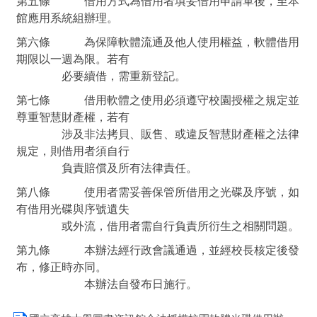
第五條 借用方式為借用者填妥借用申請單後，至本
館應用系統組辦理。
第六條 為保障軟體流通及他人使用權益，軟體借用
期限以一週為限。若
有
必要續借，需重新登記。
第七條 借用軟體之使用必須遵守校園授權之規定並
尊重智慧財產權，若
有
涉及非法拷貝、販售、或違反智慧財產權之法律
規定，則借用者須
自行
負責賠償及所有法律責任。
第八條 使用者需妥善保管所借用之光碟及序號，如
有借用光碟與序號遺
失
或外流，借用者需自行負責所衍生之相關問題。
第九條 本辦法經行政會議通過，並經校長核定後發
布，修正時亦同
。
本辦法自發布日施行。