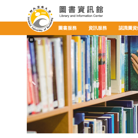
跳
到
主
要
圖書服務
資訊服務
認識圖資
內
容
區