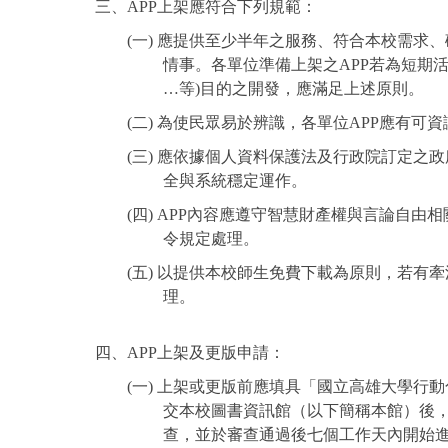
三、APP上架應符合下列規範：
(一) 應提供至少半年之服務、符合本校需求、
情事。各單位準備上架之APP若為短期
…等)目的之開發，應滿足上述原則。
(二) 為使民眾易於辨識，各單位APP應有可
(三) 應依據個人資料保護法及行政院訂定之政
全與系統穩定運作。
(四) APP內容應遵守智慧財產權與言論自由
令規定處理。
(五) 以提供本校師生免費下載為原則，若有牽
理。
四、APP上架及更版申請：
(一) 上架或更版前應填具「國立高雄大學行動
交本校圖書資訊館（以下簡稱本館）後，由
查，並於審查通過後七個工作天內開始進行A