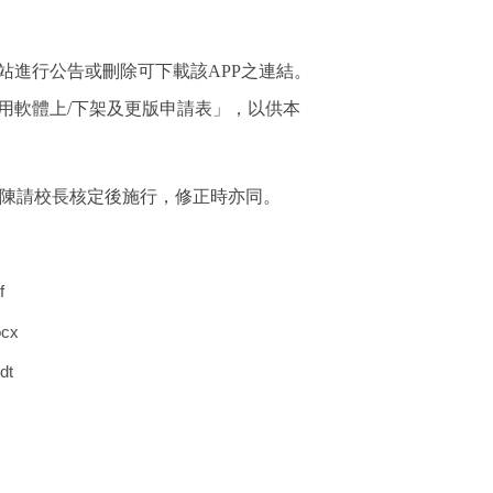
站進行公告或刪除可下載該APP之連結。
用軟體上/下架及更版申請表」，以供本
陳請校長核定後施行，修正時亦同。
f
cx
t