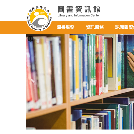
跳
到
主
要
圖書服務
資訊服務
認識圖資
內
容
區