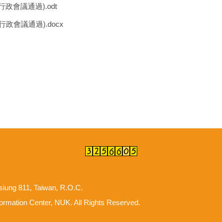
政會議通過).odt
政會議通過).docx
hsiung 811, Taiwan, R.O.C.
ion Center, NUK. All Rights Reserved.