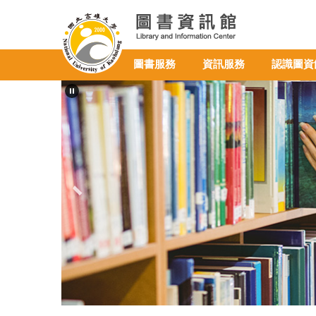
跳
到
主
要
圖書服務
資訊服務
認識圖資
內
容
區