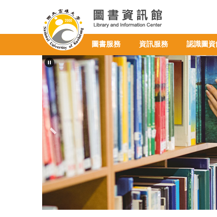
跳
到
主
要
圖書服務
資訊服務
認識圖資
內
容
區