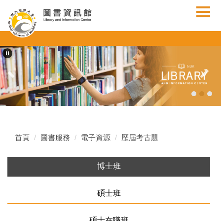
跳
到
主
要
內
容
區
首頁
圖書服務
電子資源
歷屆考古題
博士班
碩士班
碩士在職班