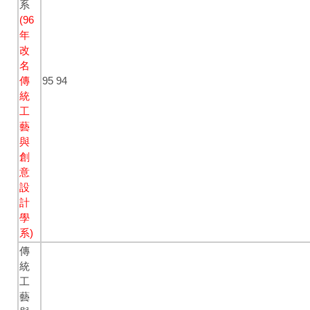
系
(96
年
改
名
傳
95
94
統
工
藝
與
創
意
設
計
學
系)
傳
統
工
藝