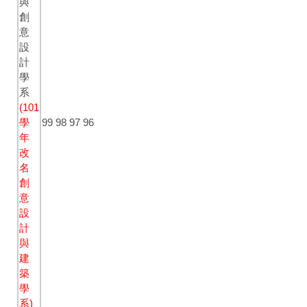
與
創
意
設
計
學
系
(101
學
99
98
97
96
年
改
名
創
意
設
計
與
建
築
學
系)