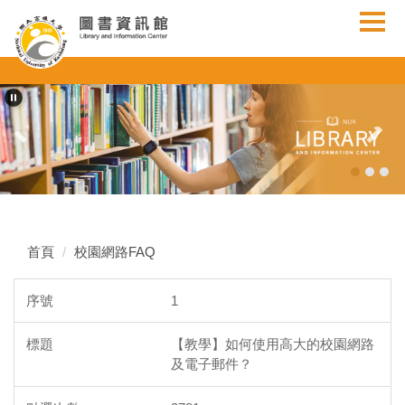
跳
到
主
要
內
容
區
首頁
校園網路FAQ
1
【教學】如何使用高大的校園網路
及電子郵件？